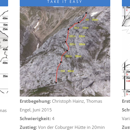
TAKE IT EASY
Erstbegehung:
Christoph Hainz, Thomas
Ers
Engel, Juni 2015
Sch
mas
Schwierigkeit:
4
Var
Zustieg:
Von der Coburger Hütte in 20min
Zus