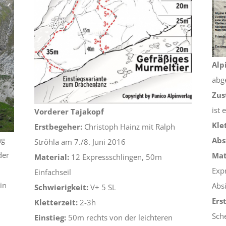
Alp
abg
Zus
ist 
Vorderer Tajakopf
Kle
Erstbegeher:
Christoph Hainz mit Ralph
ng
Abs
Ströhla am 7./8. Juni 2016
der
Mat
Material:
12 Expressschlingen, 50m
Exp
Einfachseil
in
Abs
Schwierigkeit:
V+ 5 SL
Ers
Kletterzeit:
2-3h
Sch
Einstieg:
50m rechts von der leichteren