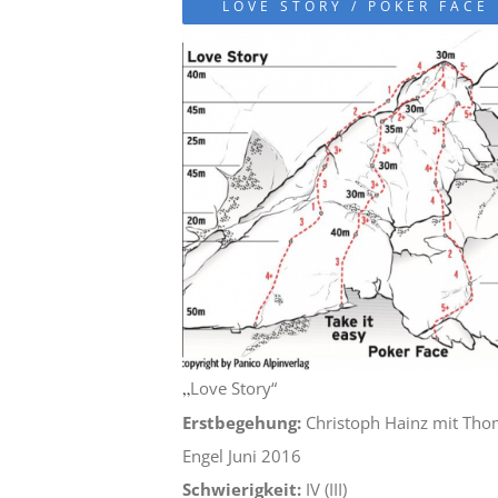
LOVE STORY / POKER FACE
„
Love Story“
Erstbegehung:
Christoph Hainz mit Tho
Engel Juni 2016
Schwierigkeit:
IV (III)