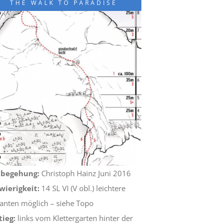
THE WALK TO PARADISE
tbegehung:
Christoph Hainz Juni 2016
wierigkeit:
14 SL VI (V obl.) leichtere
ianten möglich – siehe Topo
tieg:
links vom Klettergarten hinter der