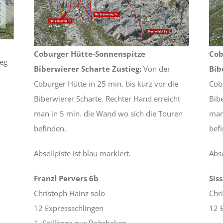
Coburger Hütte-Sonnenspitze
Cob
ieg
Biberwierer Scharte Zustieg:
Von der
Bib
Coburger Hütte in 25 min. bis kurz vor die
Cobu
Biberwierer Scharte. Rechter Hand erreicht
Bib
man in 5 min. die Wand wo sich die Touren
man
befinden.
bef
Abseilpiste ist blau markiert.
Abse
Franzl Pervers 6b
Sis
Christoph Hainz solo
Chr
12 Expressschlingen
12 
1. Seillänge nur Bohrhaken