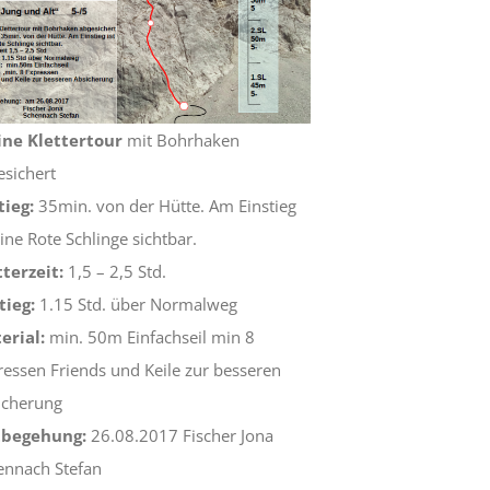
ine Klettertour
mit Bohrhaken
esichert
tieg:
35min. von der Hütte. Am Einstieg
eine Rote Schlinge sichtbar.
tterzeit:
1,5 – 2,5 Std.
tieg:
1.15 Std. über Normalweg
erial:
min. 50m Einfachseil min 8
ressen Friends und Keile zur besseren
icherung
tbegehung:
26.08.2017 Fischer Jona
ennach Stefan