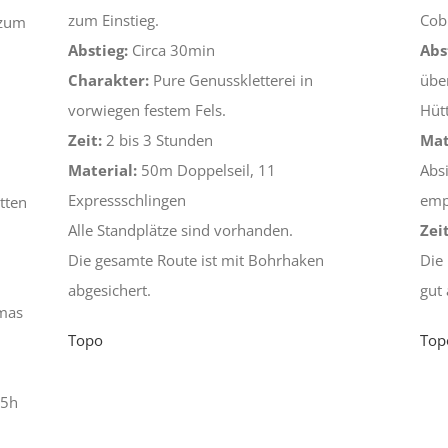
zum Einstieg.
Cob
 zum
Abstieg:
Circa 30min
Abs
Charakter:
Pure Genusskletterei in
übe
vorwiegen festem Fels.
Hütt
Zeit:
2 bis 3 Stunden
Mat
Material:
50m Doppelseil, 11
Abs
Expressschlingen
emp
tten
Alle Standplätze sind vorhanden.
Zeit
Die gesamte Route ist mit Bohrhaken
Die
abgesichert.
gut 
mas
Topo
Top
,5h